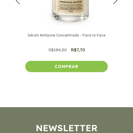
Sérum Antiacne Concentrado - Face to Face
Gloss 
R$184,30
R$7,70
NEWSLETTER