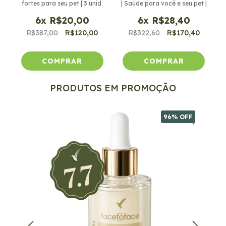
fortes para seu pet | 3 unid.
| Saúde para você e seu pet |
6
x
R$20,00
6
x
R$28,40
R$387,00
R$120,00
R$322,60
R$170,40
PRODUTOS EM PROMOÇÃO
96
% OFF