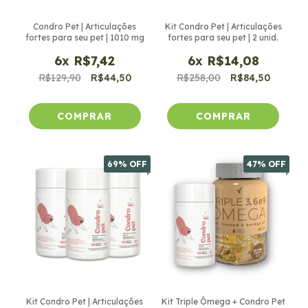
Condro Pet | Articulações
Kit Condro Pet | Articulações
fortes para seu pet | 1010 mg
fortes para seu pet | 2 unid.
6
x
R$7,42
6
x
R$14,08
R$129,90
R$44,50
R$258,00
R$84,50
69
% OFF
47
% OFF
Kit Condro Pet | Articulações
Kit Triple Ômega + Condro Pet