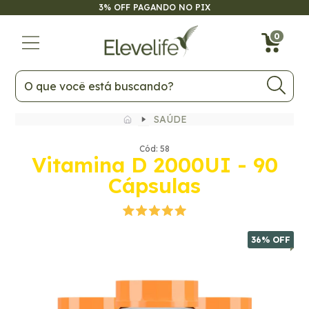
ATÉ 6X SEM JUROS NO CARTÃO
36
% OFF
0
SAÚDE
Cód: 58
Vitamina D 2000UI - 90
Cápsulas
36
% OFF