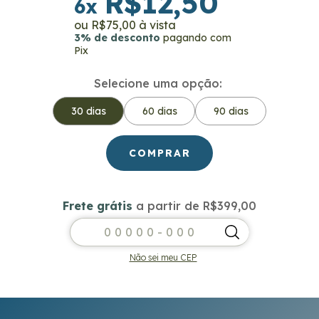
R$12,50
6
x
R$75,00
3% de desconto
pagando com
Pix
Selecione uma opção:
30 dias
60 dias
90 dias
Frete grátis
a partir de
R$399,00
Frete grátis
R$399,00
Entregas para o CEP:
ALTERAR CEP
Não sei meu CEP