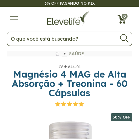
DO NO PIX
ATÉ 6X SEM JUROS NO
30
% OFF
0
SAÚDE
Cód: 644-01
Magnésio 4 MAG de Alta
Absorção + Treonina - 60
Cápsulas
30
% OFF