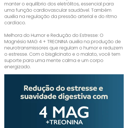
manter o equilíbrio dos eletrólitos, essencial para
uma função cardiovascular saudável. Também
auxilia na regulação da pressão arterial e do ritmo
cardíaco.
Melhora do Humor e Redução do Estresse: O
Magnésio MAG 4 + TREONINA auxilia na produção de
neurotransmissores que regulam o humor e reduzem
o estresse. Com o bisglicinato e o malato, você tem
suporte para uma mente calma e um corpo
energizado.